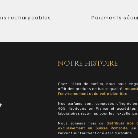
ns rechargeables
Paiements sécu
NOTRE HISTOIRE
Chez L'élixir de parfum, nous nous eng
offrir des produits de haute qualité,
respec
l'environnement et de votre bien-être
.
Nos parfums sont composés d'ingrédien
ch
40%, fabriqués en France et accrédités
laboratoires reconnus pour leur excellence
Nous sommes fiers de
distribuer nos c
exclusivement en Suisse Romande
, en
l'accent sur l'authenticité et la durabilité.