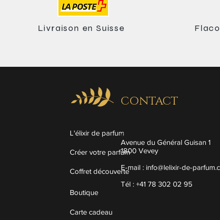
Livraison en Suisse
Flaco
CONTACT
L'élixir de parfum
e
Avenue du Général Guisan 1
1800 Vevey
Créer votre parfum
E-mail :
info@lelixir-de-parfum.
Coffret découverte
Tél : +41 78 302 02 95
Boutique
Carte cadeau