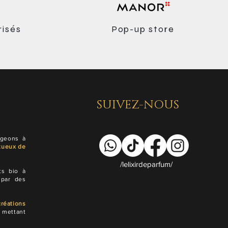
risés
Pop-up store
SUIVEZ-NOUS
ageons à
tueux de
/lelixirdeparfum/
ts bio à
 par des
.
réations
 mettant