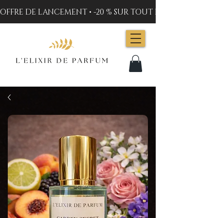
OFFRE DE LANCEMENT • -20 % SUR TOUT LE SITE JUSQU'