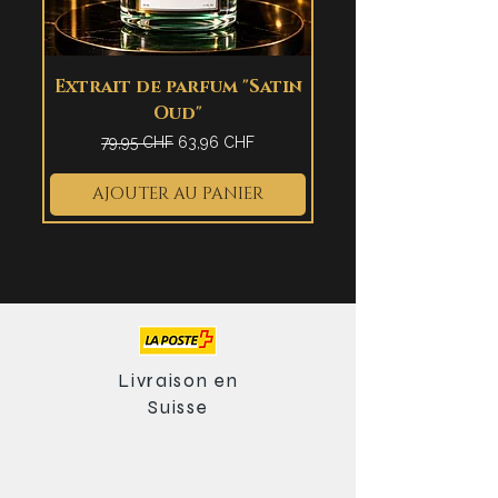
Extrait de parfum "Satin
Oud"
Prix original
Prix promotionnel
79,95 CHF
63,96 CHF
AJOUTER AU PANIER
Nouveauté
Nouveauté
Nouveauté
Nouveauté
Édition limitée
Swiss made
Swiss made
Swiss made
Swiss made
Nouveau
Livraison en
Suisse