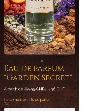
Eau de parfum
"Garden Secret"
Prix
Prix
À partir de
 69,95 CHF 
55,96 CHF
original
promotionnel
Lancement extraits de parfum
Taille
*